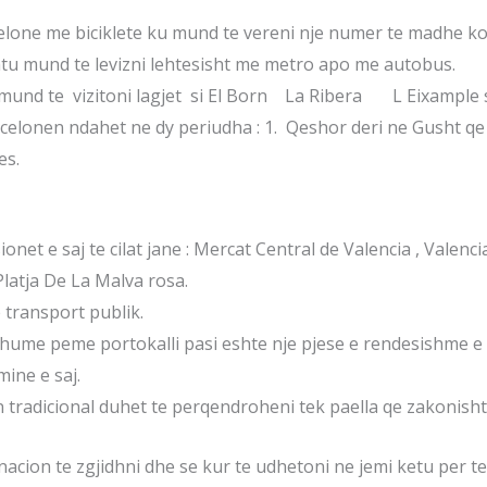
celone me biciklete ku mund te vereni nje numer te madhe k
htu mund te levizni lehtesisht me metro apo me autobus.
u mund te vizitoni lagjet si El Born La Ribera L Eixample si
celonen ndahet ne dy periudha : 1. Qeshor deri ne Gusht qe 
es.
onet e saj te cilat jane : Mercat Central de Valencia , Valenc
Platja De La Malva rosa.
 transport publik.
shume peme portokalli pasi eshte nje pjese e rendesishme e i
ine e saj.
n tradicional duhet te perqendroheni tek paella qe zakonish
acion te zgjidhni dhe se kur te udhetoni ne jemi ketu per t