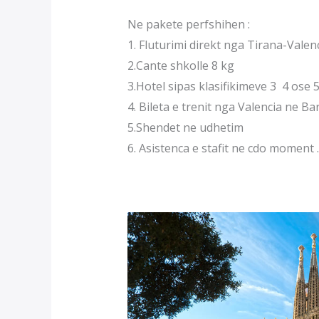
Ne pakete perfshihen :
1. Fluturimi direkt nga Tirana-Vale
2.Cante shkolle 8 kg
3.Hotel sipas klasifikimeve 3 4 ose 5 
4. Bileta e trenit nga Valencia ne Ba
5.Shendet ne udhetim
6. Asistenca e stafit ne cdo moment .
Pushime ne Spanje