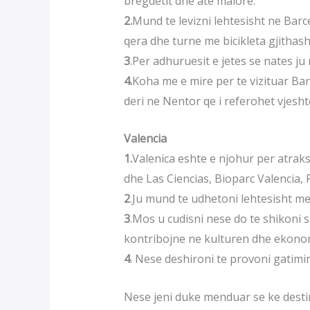
bregdetit dhe ate malore.
2.
Mund te levizni lehtesisht ne Bar
qera dhe turne me bicikleta gjithas
3
.Per adhuruesit e jetes se nates j
4.
Koha me e mire per te vizituar Bar
deri ne Nentor qe i referohet vjesht
Valencia
1.
Valenica eshte e njohur per atraksi
dhe Las Ciencias, Bioparc Valencia, 
2
.Ju mund te udhetoni lehtesisht me
3
.Mos u cudisni nese do te shikoni 
kontribojne ne kulturen dhe ekonom
4
. Nese deshironi te provoni gatimi
Nese jeni duke menduar se ke destin