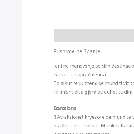
Description
Reviews (0)
Pushime ne Spanje
Jeni ne mendyshje se cilin destinacio
Barcelone apo Valencia…
Po sikur te ju themi qe mund ti vizi
Fillimisht disa gjera qe duhet te din
Barcelona
1
.Atraksionet kryesore qe mund te
madh Guell Pallati i Muzikes Katal