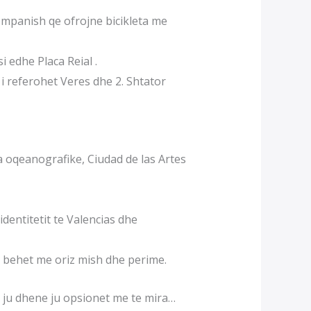
ompanish qe ofrojne bicikleta me
 edhe Placa Reial .
i referohet Veres dhe 2. Shtator
ia oqeanografike, Ciudad de las Artes
dentitetit te Valencias dhe
t behet me oriz mish dhe perime.
e ju dhene ju opsionet me te mira…