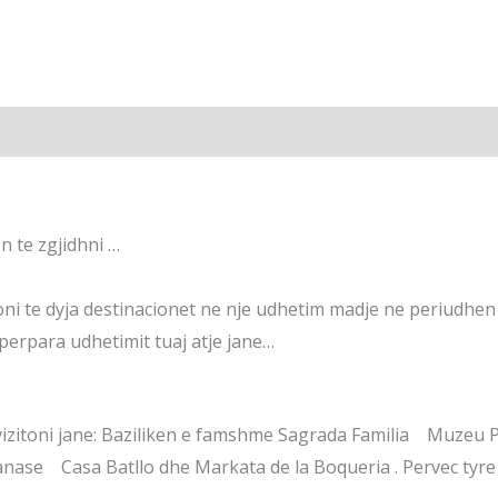
Inslusive
n te zgjidhni …
toni te dyja destinacionet ne nje udhetim madje ne periudhen 
i perpara udhetimit tuaj atje jane…
 vizitoni jane: Baziliken e famshme Sagrada Familia Muzeu
anase Casa Batllo dhe Markata de la Boqueria . Pervec tyre