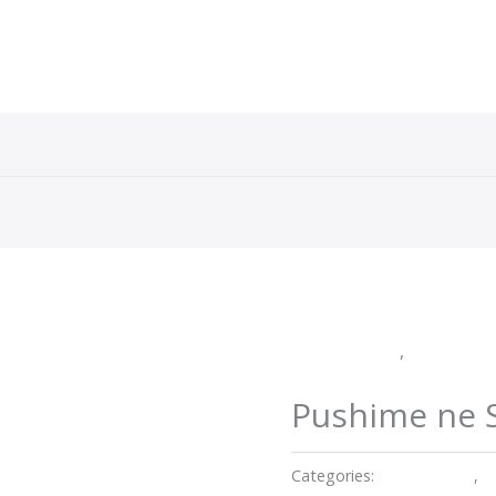
Paketa Turistike
Destinacione
Sistem i rezervim
Destinacione
,
Paketa Tur
Inslusive
Pushime ne 
Categories:
Destinacione
,
P