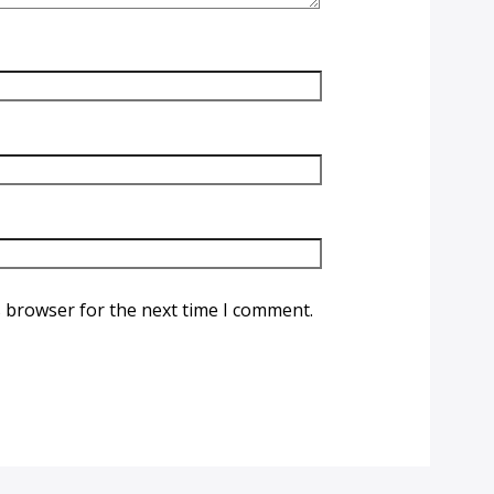
s browser for the next time I comment.