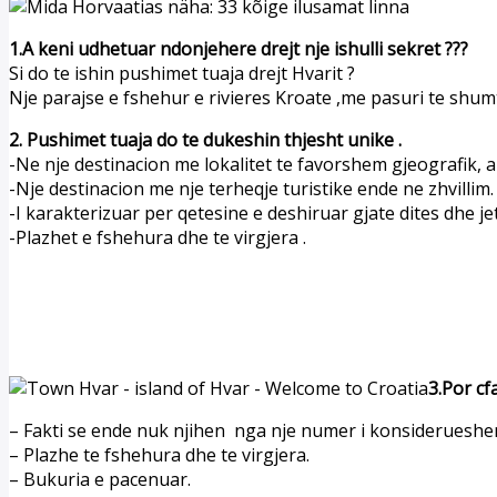
1.A keni udhetuar ndonjehere drejt nje ishulli sekret ???
Si do te ishin pushimet tuaja drejt Hvarit ?
Nje parajse e fshehur e rivieres Kroate ,me pasuri te shum
2. Pushimet tuaja do te dukeshin thjesht unike .
-Ne nje destinacion me lokalitet te favorshem gjeografik, a
-Nje destinac
ion me nje terheqje turistike ende ne zhvillim.
-I karakterizuar per
qetesine e deshiruar gjate dites dhe je
-Plazhet e fshehura dhe te virgjera .
3.Por cf
– Fakti se ende nuk njihen nga nje numer i konsiderueshem
– Plazhe te fshehura dhe te virgjera.
– Bukuria e pacenuar.