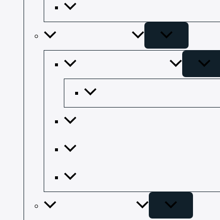
Pushime 4 ditore ne Malte
UDHETIM NE GREQI
PUSHIME NE GREQI 2026
SEZONI VEROR
Pushime ne Krete Greqi
Udhetim 7 Ditor ALL INCLUSIVE ne Kor
Paketa Turistike Santorini
UDHËTIM NË SPANJË