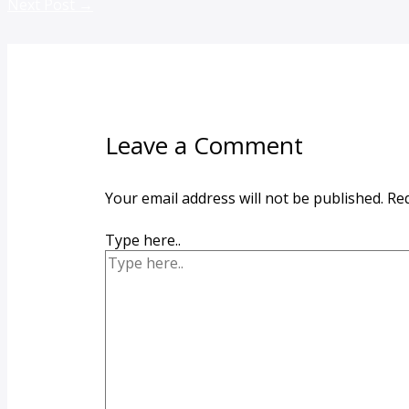
Next Post
→
Leave a Comment
Your email address will not be published.
Req
Type here..