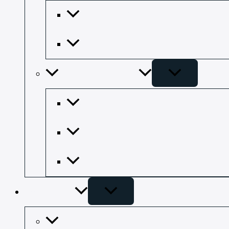
Pushime ne Spanje
Pushime ne Ibiza
UDHETIM NE TURQI
ANTALYA 2026
Udhetim ne Bodrum
Nje udhetim ne Cappadocia
Destinacione
Udhetim Prage dhe Rome