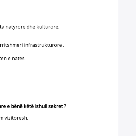
ta natyrore dhe kulturore.
rritshmeri infrastrukturore .
ten e nates.
are e bënë këtë ishull sekret ?
 vizitoresh.