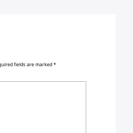
uired fields are marked
*