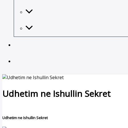
Vere ne Dimer
Udhetim ne Amsterdam
Sistem i rezervimit
Kontaktet
Udhetim ne Ishullin Sekret
Leave a Comment
/
Uncategorized
/ By
friendst
Udhetim ne Ishullin Sekret