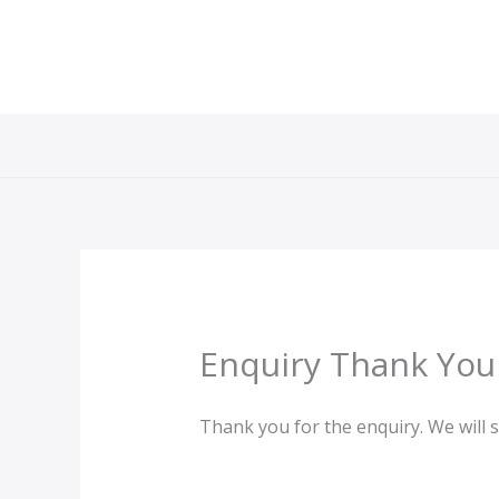
Skip
to
content
Rreth Nesh
Enquiry Thank You
Thank you for the enquiry. We will 