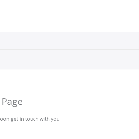
Paketa Turistike
Destinacione
Sistem i rezervim
 Page
soon get in touch with you.