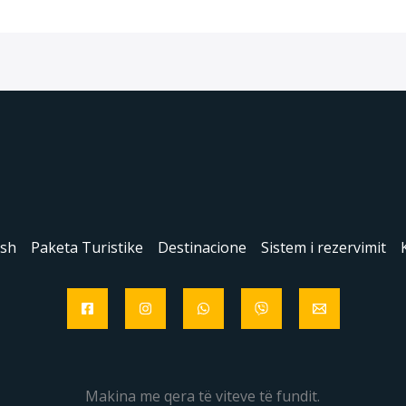
esh
Paketa Turistike
Destinacione
Sistem i rezervimit
Makina me qera të viteve të fundit.